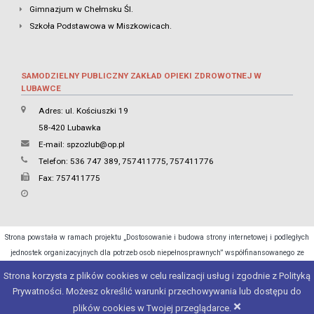
Gimnazjum w Chełmsku Śl.
Szkoła Podstawowa w Miszkowicach.
SAMODZIELNY PUBLICZNY ZAKŁAD OPIEKI ZDROWOTNEJ W
LUBAWCE
Adres: ul. Kościuszki 19
58-420 Lubawka
E-mail:
spzozlub@op.pl
Telefon: 536 747 389, 757411775, 757411776
Fax: 757411775
Strona powstała w ramach projektu „Dostosowanie i budowa strony internetowej i podległych
jednostek organizacyjnych dla potrzeb osob niepełnosprawnych” współfinansowanego ze
środków Ministra Cyfryzacji.
Strona korzysta z plików cookies w celu realizacji usług i zgodnie z Polityką
Prywatności. Możesz określić warunki przechowywania lub dostępu do
Copyright 2015 - 2026 © Urząd Miasta Lubawka
×
plików cookies w Twojej przeglądarce.
Projekt i realizacja:
e4web
studio
| Silnik:
JSTsystem
| Pogoda:
e4weather