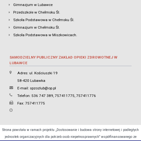
Gimnazjum w Lubawce
Przedszkole w Chełmsku Śl.
Szkoła Podstawowa w Chełmsku Śl.
Gimnazjum w Chełmsku Śl.
Szkoła Podstawowa w Miszkowicach.
SAMODZIELNY PUBLICZNY ZAKŁAD OPIEKI ZDROWOTNEJ W
LUBAWCE
Adres: ul. Kościuszki 19
58-420 Lubawka
E-mail:
spzozlub@op.pl
Telefon: 536 747 389, 757411775, 757411776
Fax: 757411775
Strona powstała w ramach projektu „Dostosowanie i budowa strony internetowej i podległych
jednostek organizacyjnych dla potrzeb osob niepełnosprawnych” współfinansowanego ze