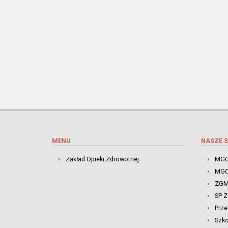
MENU
NASZE S
Zakład Opieki Zdrowotnej
MGO
MGO
ZGM
SP 
Prze
Szk