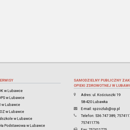
ERWISY
SAMODZIELNY PUBLICZNY ZAK
OPIEKI ZDROWOTNEJ W LUBAW
K w Lubawce
Adres: ul. Kościuszki 19
PS w Lubawce
58-420 Lubawka
 w Lubawce
E-mail:
spzozlub@op.pl
ZOZ w Lubawce
Telefon: 536 747 389, 757411
dszkole w Lubawce
757411776
oła Podstawowa w Lubawce
Fax: 757411775