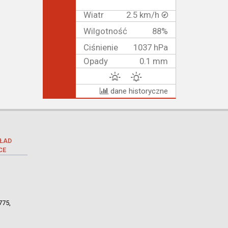
Wiatr
2.5 km/h
Wilgotność
88%
Ciśnienie
1037 hPa
Opady
0.1 mm
dane historyczne
ŁAD
CE
775,