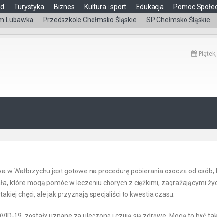
ąd
Turystyka
Biznes
Kultura i sport
Edukacja
Pomoc Społe
m Lubawka
Przedszkole Chełmsko Śląskie
SP Chełmsko Śląskie
Piątek,
a w Wałbrzychu jest gotowe na procedurę pobierania osocza od osób, 
a, które mogą pomóc w leczeniu chorych z ciężkimi, zagrażającymi życ
akiej chęci, ale jak przyznają specjaliści to kwestia czasu.
D-19, zostały uznane za uleczone i czują się zdrowe. Mogą to być ta