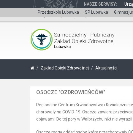
NASZE SERWISY:
Urz
Przedszkole Lubawka
SP Lubawka
Gimnazju
Wersja dla niepełnosprawnych
Zakład Opieki Zdrowotnej
Aktualności
OSOCZE "OZDROWIEŃCÓW"
Regionalne Centrum Krwiodawstwa i Krwiolecznictw
chorowały na COVID-19. Osocze zawiera przeciwciał
objawami. Do tej pory w Wałbrzychu nikt nie wyraził t
Osocze mogą oddać osoby, które przechorowały COVI