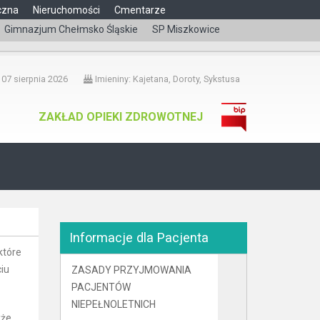
czna
Nieruchomości
Cmentarze
Gimnazjum Chełmsko Śląskie
SP Miszkowice
čeština
 07 sierpnia 2026
Imieniny: Kajetana, Doroty, Sykstusa
ZAKŁAD OPIEKI ZDROWOTNEJ
Informacje dla Pacjenta
które
iu
ZASADY PRZYJMOWANIA
PACJENTÓW
NIEPEŁNOLETNICH
kże