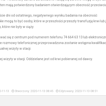
t ten mają potwierdzony badaniem stwierdzającym obecność przeciwcia
ście dni od ostatniego, negatywnego wyniku badania na obecność
ie mogą to być osoby, które w przeszłości przeszły transfuzję krwi lub j
które nie były w ciąży.
tować się z centrum pod numerem telefonu 74 664 63 13 lub elektronicz
ie rozmowy telefonicznej przeprowadzona zostanie wstępna kwalifikac
nej wizyty w stacji.
wizyty w stacji. Oddzielane jest od krwi pobieranej od dawcy.
0-11-13
Stworzony: 2020-11-13 08:45
Edytowany: 2020-11-13 08:51