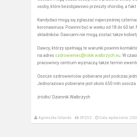
osoby, które bezobjawowo przeszły chorobę, a fak
Kandydaci mogą się zgłaszać najwcześniej czterna
koronawirusa. Powinni być w wieku od 18 do 60 lat. N
składników. Dawcami nie mogą zostać także kobiety, 
Dawcy, którzy spełniają te warunki powinni kontak
na adres
ozdrowieniec@rckik.walbrzych.eu
. W czas
pracownicy centrum wyznaczą także termin ewentual
Osocze ozdrowieńców-pobierane jest podczas jednej 
Jednorazowo pobierane jest około 650 mln osocza
źródło/ Dziennik Wałbrzych
Agnieszka Szlanda
SPZOZ
Data wydarzenia: 202